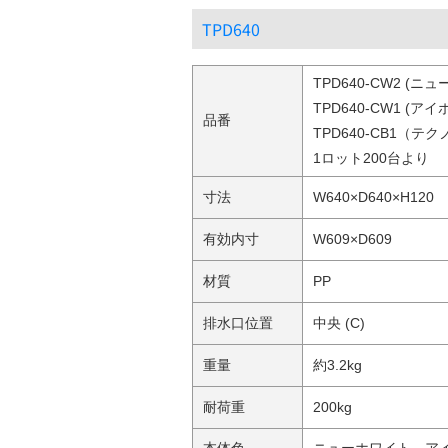
TPD640
TPD640-CW2 (ニ
TPD640-CW1 (ア
品番
TPD640-CB1（
1ロット200台より
寸法
W640×D640×H120
有効内寸
W609×D609
材質
PP
排水口位置
中央 (C)
重量
約3.2kg
耐荷重
200kg