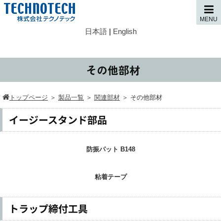
MENU
日本語
|
English
その他部材
トップページ
＞
製品一覧
＞
関連部材
＞
その他部材
イージースタンド部品
防振パット B148
粘着テープ
トラップ締付工具