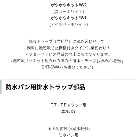
ボウホウキット#W2
(ニューホワイト)
ボウホウキット#W1
(アイボリーホワイト)
既設トラップ（当社品）に組み込むだけで、
簡単に泡逆流防止機構付きタイプに早変わり！
アフターサービス品質の向上にもつながります。
（泡逆流防止キット組み込み済みの排水トラップ
お求めの場合は、
SNT-SWA
をお選びください）
防水パン用排水トラップ部品
T.T・T.Eトラップ用
エルボY
床上配管対応(給水栓付)
防水パン用